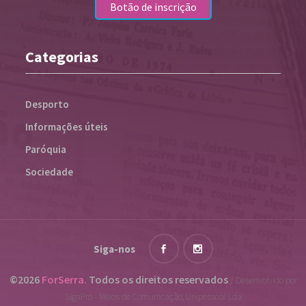
Categorias
Desporto
Informações úteis
Paróquia
Sociedade
Siga-nos
©2026
ForSerra.
Todos os direitos reservados
/ Desenvolvido por
SignPro - Meios de Comunicação, Unipessoal Lda